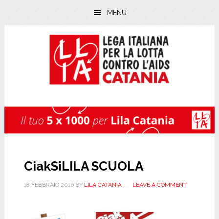
Skip
Skip
Skip
MENU
to
to
to
main
primary
footer
content
sidebar
CiakSiLILA SCUOLA
18 FEBBRAIO 2016
BY
LILA CATANIA
LEAVE A COMMENT