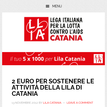
Skip
Skip
Skip
MENU
to
to
to
main
primary
footer
content
sidebar
2 EURO PER SOSTENERE LE
ATTIVITÀ DELLA LILA DI
CATANIA
13 NOVEMBRE 2012
BY
LILA CATANIA
LEAVE A COMMENT