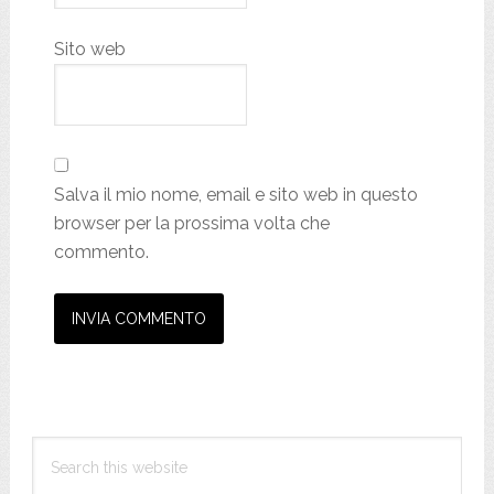
Sito web
Salva il mio nome, email e sito web in questo
browser per la prossima volta che
commento.
Primary
Search
Sidebar
this