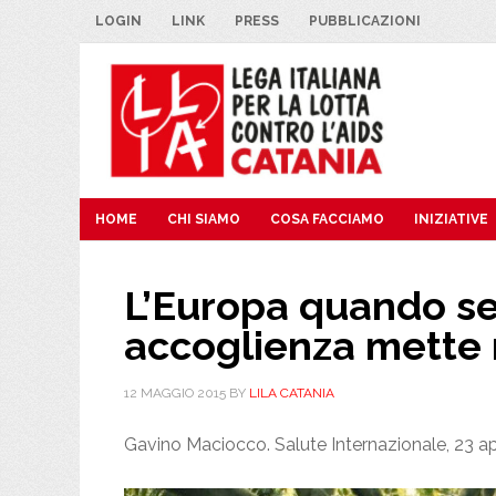
Skip
Skip
Skip
Skip
LOGIN
LINK
PRESS
PUBBLICAZIONI
to
to
to
to
primary
main
primary
footer
navigation
content
sidebar
HOME
CHI SIAMO
COSA FACCIAMO
INIZIATIVE
L’Europa quando se
accoglienza mette 
12 MAGGIO 2015
BY
LILA CATANIA
Gavino Maciocco. Salute Internazionale, 23 ap