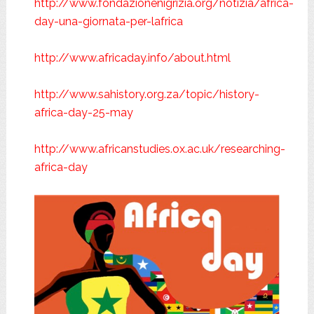
http://www.fondazionenigrizia.org/notizia/africa-
day-una-giornata-per-lafrica
http://www.africaday.info/about.html
http://www.sahistory.org.za/topic/history-
africa-day-25-may
http://www.africanstudies.ox.ac.uk/researching-
africa-day