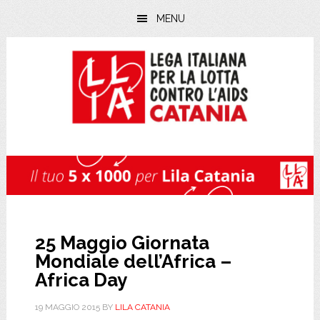
Skip
Skip
Skip
MENU
to
to
to
main
primary
footer
content
sidebar
25 Maggio Giornata
Mondiale dell’Africa –
Africa Day
19 MAGGIO 2015
BY
LILA CATANIA