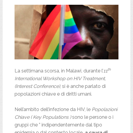
th
La settimana scorsa, in Malawi, durante l’
11
International Workshop on HIV Treatment,
(Interest Conference)
, si è anche parlato di
popolazioni chiave e di diritti umani.
Nell’ambito dell’infezione da HIV, le
Popolazioni
Chiave ( Key Populations )
sono le persone o i
gruppi che ” indipendentemente dal tipo
epidemia o dal contesto locale,
a causa di