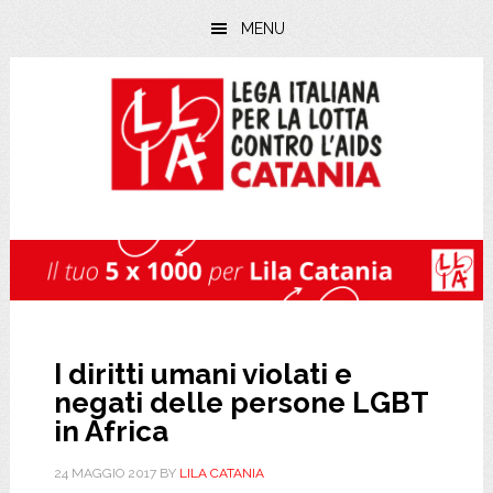
Skip
Skip
Skip
MENU
to
to
to
main
primary
footer
content
sidebar
I diritti umani violati e
negati delle persone LGBT
in Africa
24 MAGGIO 2017
BY
LILA CATANIA