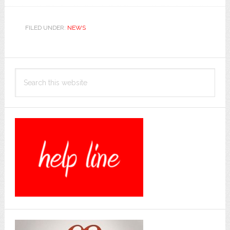
FILED UNDER:
NEWS
Primary
Search
Sidebar
this
website