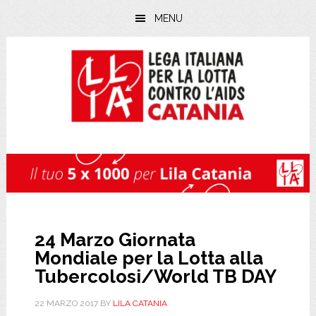
Skip
Skip
Skip
MENU
to
to
to
main
primary
footer
content
sidebar
24 Marzo Giornata
Mondiale per la Lotta alla
Tubercolosi/World TB DAY
22 MARZO 2017
BY
LILA CATANIA